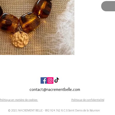
Elast
Pierr
méadi
Vendu
vente
Fait Ma
Expéditi
Livraiso
contact@nacrementbelle.com
Politique en matière de cookies
Politique de confidentialité
© 2021 NACREMENT BELLE - 892 924 762 R.C.S Saint Denis de la Réunion