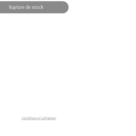
ique
Rupture de stock
es carrées translucides léopard +
llon dsiuqe martelé
 à l'unité / Autres bracelets en
 sur le site
in fabriqué en FRANCE
on sous 3 à 8 jours ouvrés
n gratuite en FRANCE
Conditions d'utilisation