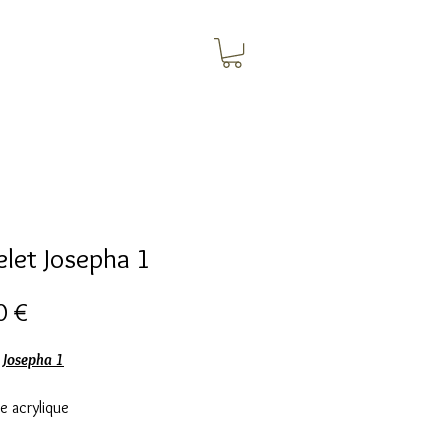
elet Josepha 1
Prix
0 €
 Josepha 1
e acrylique
ètre 5 cm