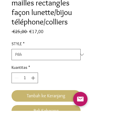
mailles rectangles
façon lunette/bijou
téléphone/colliers
Harga
Harga
 €25,00 
€17,00
Reguler
Promosi
STYLE
*
Kuantitas
*
Tambah ke Keranjang
Beli Sekarang
Avec ou sans pampille Façon :