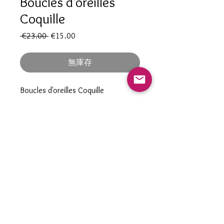
Boucles d'oreilles
Coquille
一
促
 €23.00 
€15.00
般
銷
價
價
無庫存
格
格
Boucles d'oreilles Coquille
Pièce unique
Hypoallergénique
En acier innoxydable doré à l'or
contact@nacrementbelle.com
fin
Etoiles de mer texturées
Diamètre 5 cm
Fait Main fabriqué en FRANCE
© 2021 NACREMENT BELLE -
892 924 762
R.C.S
Saint Denis de la Réunion