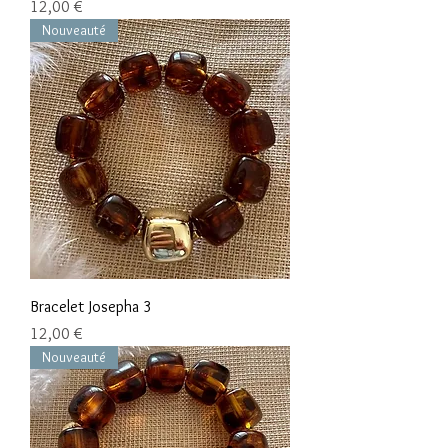
Цена
12,00 €
Nouveauté
Bracelet Josepha 3
Цена
12,00 €
Nouveauté