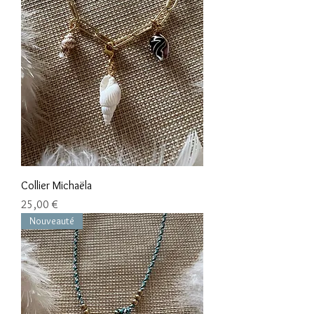
Collier Michaëla
Цена
25,00 €
Nouveauté