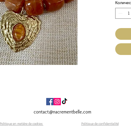
Количес
Médai
ambr
Ferm
d'ex
Tour
Fait Ma
Expéditi
Livraiso
contact@nacrementbelle.com
Politique en matière de cookies
Politique de confidentialité