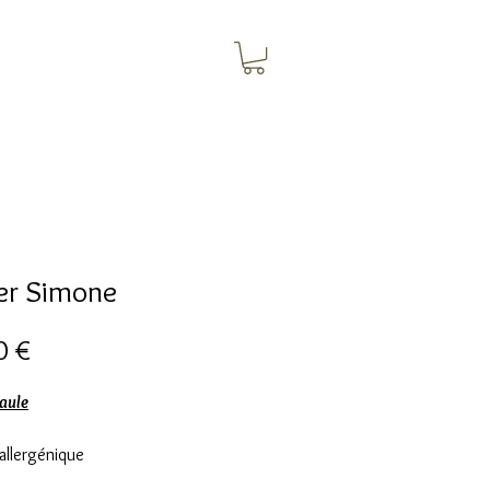
ier Simone
Цена
0 €
Paule
allergénique
es carrées opaques ambre