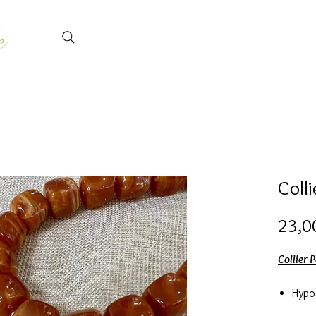
e
Coll
23,0
Collier 
Hypo
Perl