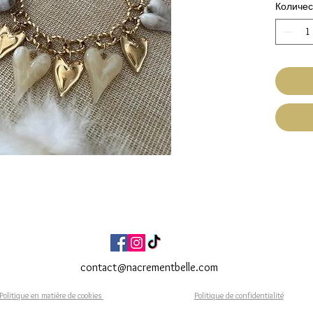
Количес
Pampi
perl
Tour
d'ex
Fait Ma
Expéditi
Livraiso
contact@nacrementbelle.com
Politique en matière de cookies
Politique de confidentialité