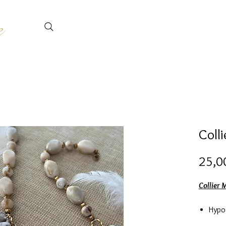
e
Coll
25,0
Collier 
Hypo
En ac