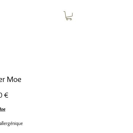
ier Moe
Цена
0 €
Moe
allergénique
ier inoxydable doré à l'or fin