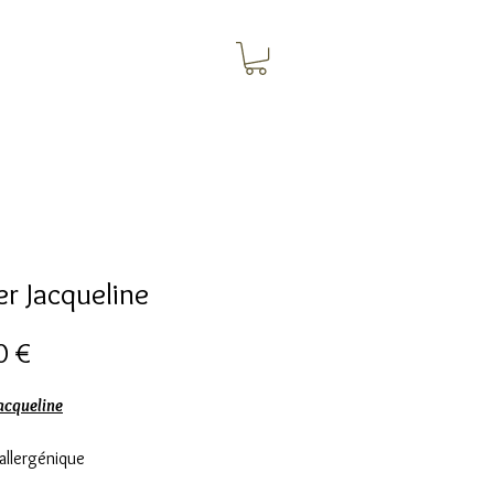
er Jacqueline
Цена
0 €
Jacqueline
allergénique
e fil beige et doré