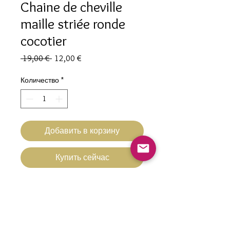
Chaine de cheville
maille striée ronde
cocotier
Обычная
Спеццена
 19,00 € 
12,00 €
цена
Количество
*
Добавить в корзину
Купить сейчас
Chaine de cheville pampille cocotier
Hypoallergénique
Acier inoxydable ovale striée