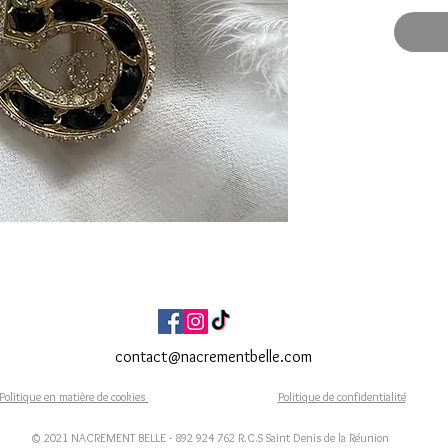
Brelo
Diam
Fait Ma
Expéditi
Livraiso
contact@nacrementbelle.com
Politique en matière de cookies
Politique de confidentialité
© 2021 NACREMENT BELLE - 892 924 762 R.C.S Saint Denis de la Réunion