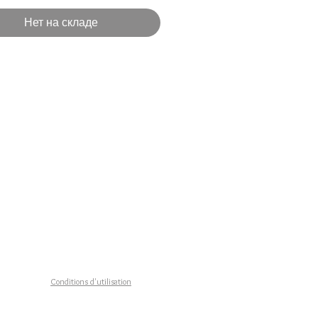
ques chat/Strass blanc et fleurs
Нет на складе
ètre 4,5 cm
in fabriqué en FRANCE
on sous 3 à 8 jours ouvrés
n gratuite en FRANCE
Conditions d'utilisation