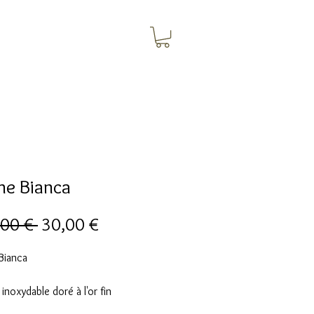
he Bianca
Обычная
Спеццена
00 € 
30,00 €
цена
Bianca
 inoxydable doré à l'or fin
lacée noir et doré