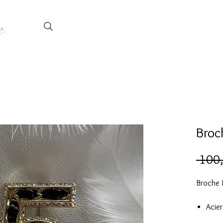
e
Broc
 100,
Broche 
Acier
Entre