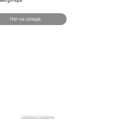
allergénique
ier inoxydable doré à l'or fin
on 10 mm Baby black and white
Нет на складе
in fabriqué en FRANCE
on sous 3 à 8 jours ouvrés
n gratuite en FRANCE
70
Conditions d'utilisation