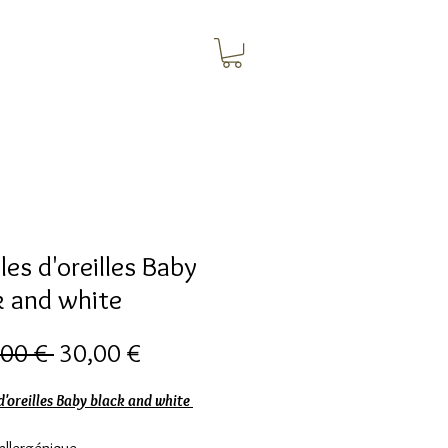
les d'oreilles Baby
k and white
Обычная
Спеццена
00 € 
30,00 €
цена
d'oreilles Baby black and white