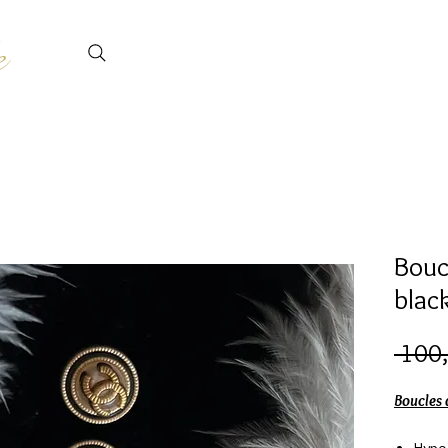
e
Bouc
blac
 100,
Boucles 