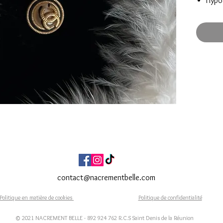
Hypo
En ac
Bout
Fait Ma
Expéditi
Livraiso
Réf. BO
contact@nacrementbelle.com
Politique en matière de cookies
Politique de confidentialité
© 2021 NACREMENT BELLE - 892 924 762 R.C.S Saint Denis de la Réunion