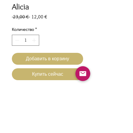
Alicia
Обычная
Спеццена
 23,00 € 
12,00 €
цена
Количество
*
Добавить в корзину
Купить сейчас
Boucles d'oreilles Alicia Verte
Pièce unique
Hypoallergénique
Fermoir 3 cm en acier inoxydable
contact@nacrementbelle.com