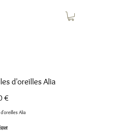
es d'oreilles Alia
Цена
0 €
'oreilles Alia
ique