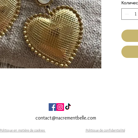
Количес
Hypo
En ac
Fermo
Dime
C
Lo
Fait Ma
Expéditi
Livraiso
contact@nacrementbelle.com
Politique en matière de cookies
Politique de confidentialité