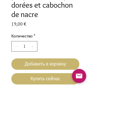
dorées et cabochon
de nacre
Цена
19,00 €
Количество
*
Добавить в корзину
Купить сейчас
Bague jonc ajustable plaqué OR
multiples breloques
Hypoallergénique
Plaqué OR 3 microns