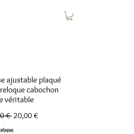
e ajustable plaqué
reloque cabochon
e véritable
Обычная
Спеццена
0 € 
20,00 €
цена
reloque