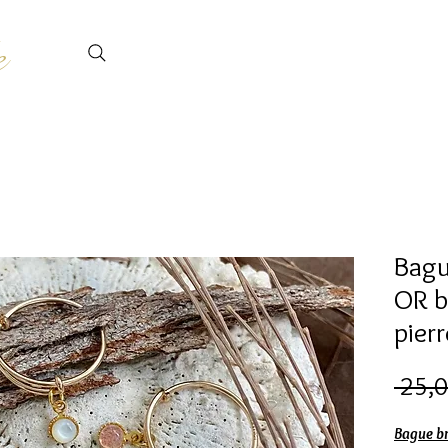
e
Bagu
OR b
pierr
 25,0
Bague b