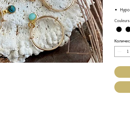
Hypo
Gold 
Couleurs
Brel
Ajus
Количес
Existe 
quartz 
Fait Ma
Expéditi
Livraiso
Réf. BA
Réf. BA
Réf. BA
Réf. BA