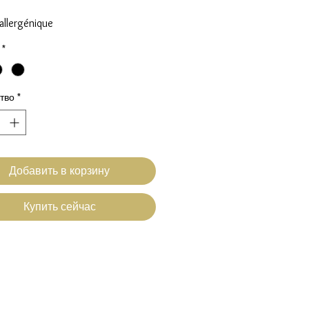
allergénique
Filled
*
oque cabochon pierre véritable
table 52 au 56
тво
*
en nacre blanche, amazonite,
rose et turquoise cuivré
in fabriqué en FRANCE
Добавить в корзину
on sous 3 à 8 jours ouvrés
n gratuite en FRANCE
Купить сейчас
21 A Nacre Blance
21 B Quartz Rose
21 C Bleu turquoise
21 D Amazonite