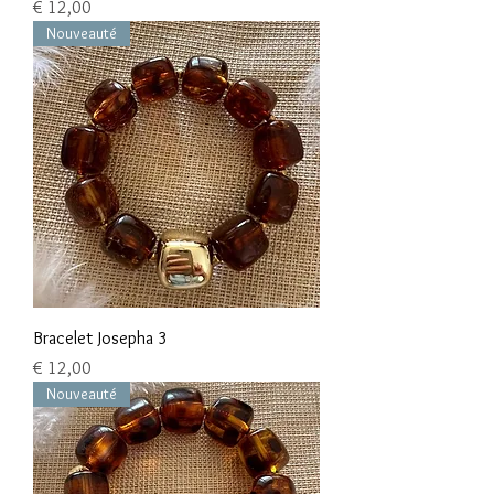
Preço
€ 12,00
Nouveauté
Bracelet Josepha 3
Preço
€ 12,00
Nouveauté