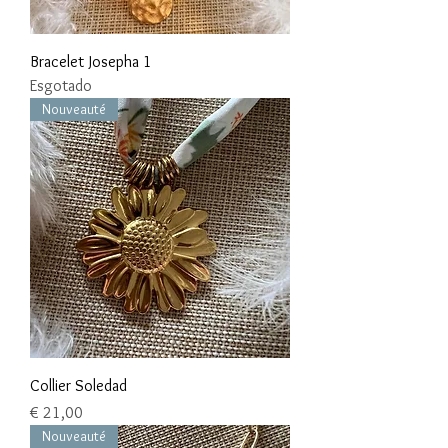
Bracelet Josepha 1
Esgotado
Nouveauté
Collier Soledad
Preço
€ 21,00
Nouveauté