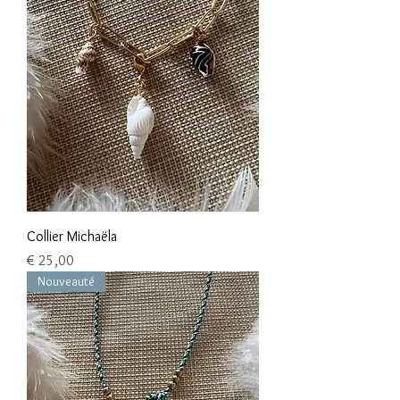
Collier Michaëla
Preço
€ 25,00
Nouveauté