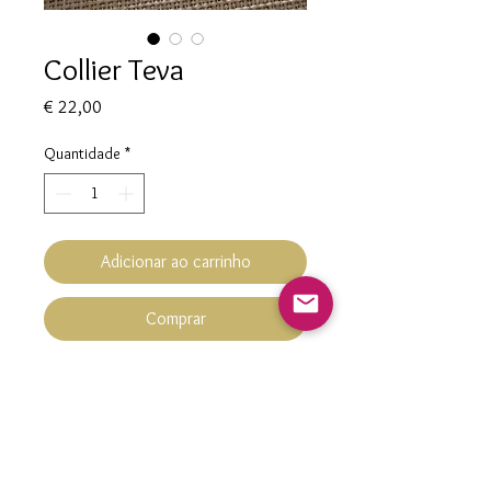
Collier Teva
Preço
€ 22,00
Quantidade
*
Adicionar ao carrinho
Comprar
Collier Teva
Hypoallergénique
Chaine en plaqué Or 3 microns
Pampilles coquillages + petite