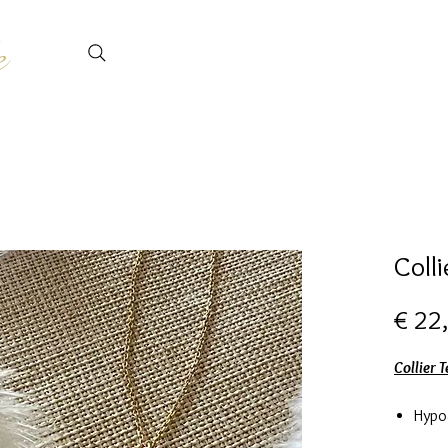
e
Colli
€ 22
Collier 
Hypo
Chai