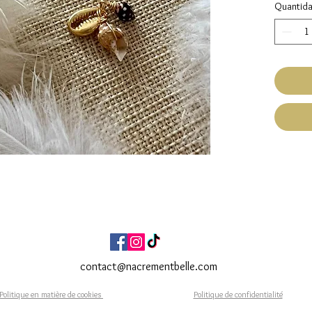
Quantid
Pampi
porc
Tour
Fait Ma
Expéditi
Livraiso
contact@nacrementbelle.com
Politique en matière de cookies
Politique de confidentialité