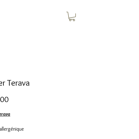
er Terava
Preço
,00
Terava
allergénique
ne en plaqué Or 3 microns