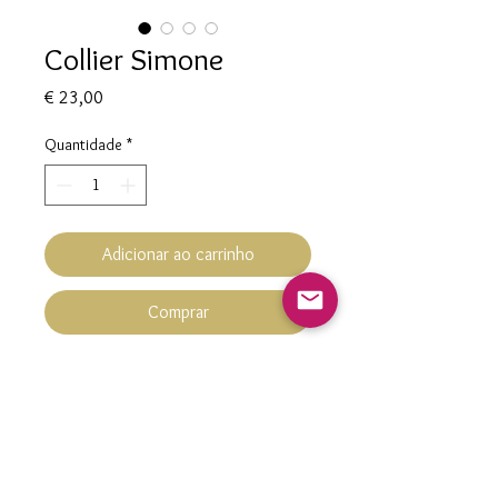
Collier Simone
Preço
€ 23,00
Quantidade
*
Adicionar ao carrinho
Comprar
Collier Paule
Hypoallergénique
Perles carrées opaques ambre
Médaillon cœur doré martelé +