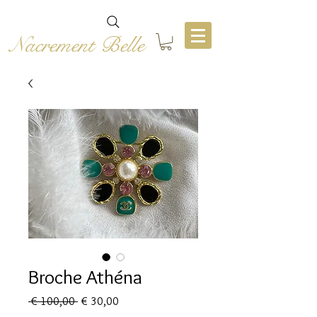
Nacrement Belle
Broche Athéna
Preço
Preço
 € 100,00 
€ 30,00
normal
promocional