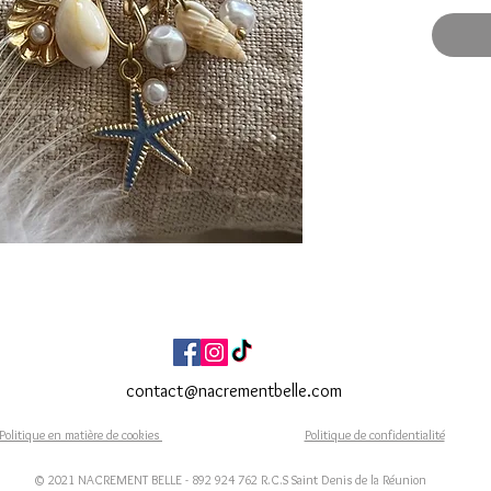
Long
Fait Ma
Expéditi
Livraiso
contact@nacrementbelle.com
Politique en matière de cookies
Politique de confidentialité
© 2021 NACREMENT BELLE - 892 924 762 R.C.S Saint Denis de la Réunion