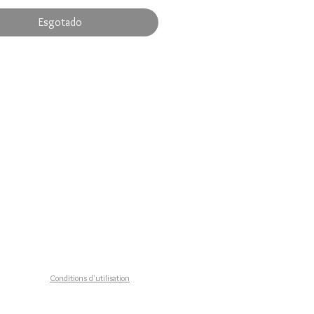
ueur : 22 cm
Esgotado
in fabriqué en FRANCE
on sous 3 à 8 jours ouvrés
n gratuite en FRANCE
Conditions d'utilisation