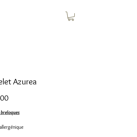
elet Azurea
Preço
,00
 breloques
allergénique
 inoxydable doré à l'or fin