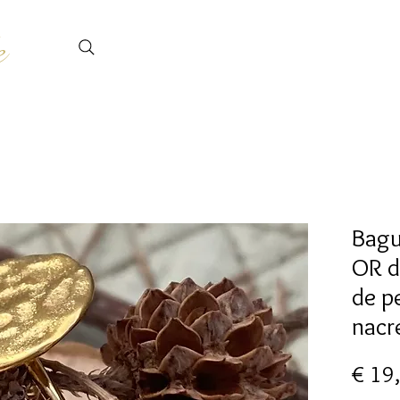
e
Bagu
OR d
de pe
nacr
€ 19