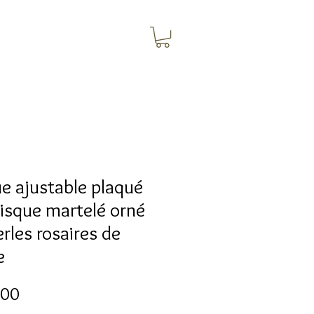
e ajustable plaqué
isque martelé orné
rles rosaires de
e
Preço
,00