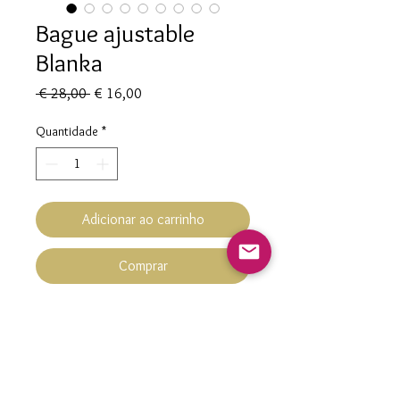
Bague ajustable
Blanka
Preço
Preço
 € 28,00 
€ 16,00
normal
promocional
Quantidade
*
Adicionar ao carrinho
Comprar
Bague ajustable Blanka
Pièce unique