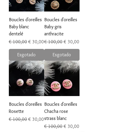
Boucles d'oreilles
Boucles d'oreilles
Baby blanc
Baby gris
dentelé
anthracite
Preço normal
Preço promocional
Preço normal
Preço promocional
€ 100,00
€ 30,00
€ 100,00
€ 30,00
Esgotado
Esgotado
Boucles d'oreilles
Boucles d'oreilles
Rosette
Chacha rose
strass blanc
Preço normal
Preço promocional
€ 100,00
€ 30,00
Preço normal
Preço promocional
€ 100,00
€ 30,00