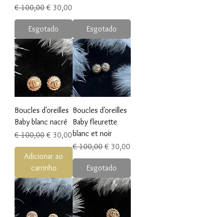
Preço normal
Preço promocional
€ 100,00
€ 30,00
Esgotado
Esgotado
Boucles d'oreilles
Boucles d'oreilles
Baby blanc nacré
Baby fleurette
blanc et noir
Preço normal
Preço promocional
€ 100,00
€ 30,00
Preço normal
Preço promocional
€ 100,00
€ 30,00
Adicionar ao
carrinho
Esgotado