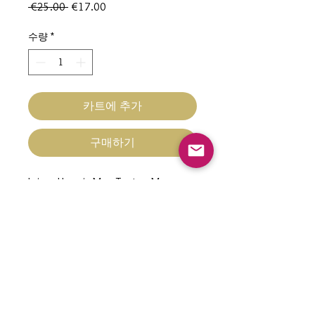
일
할
 €25.00 
€17.00
반
인
가
가
수량
*
카트에 추가
구매하기
Laisse Harnais Mon Toutou Marron
Accessoires (X2)
Taille L
Fait Main fabriqué en FRANCE
contact@nacrementbelle.com
Expédition sous 3 à 8 jours ouvrés