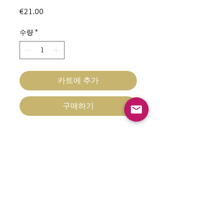
가
€21.00
격
수량
*
카트에 추가
구매하기
Collier Tamaroa
Hypoallergénique
Fil bleu/blanc/doré
Longueur 40 cm + chainette
d'extension 5 cm
contact@nacrementbelle.com
Pampilles coquillages+ soleil
stylisé