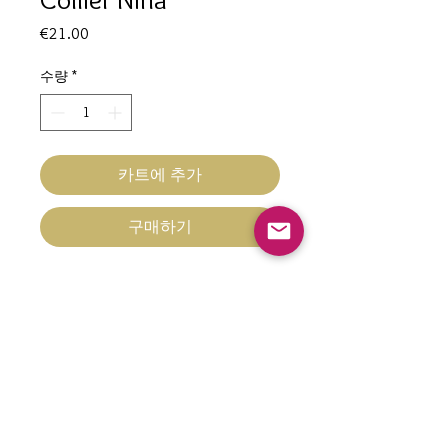
가
€21.00
격
수량
*
카트에 추가
구매하기
Collier Nina
Hypoallergénique
Chaine en acier inoxydable doré à
l'or fin maille jaseron
Pampilles Cœurs dorés
contact@nacrementbelle.com
Tour de cou 40 cm + chainette