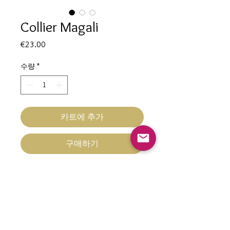
Collier Magali
가
€23.00
격
수량
*
카트에 추가
구매하기
Collier Magali
Hypoallergénique
Perles carrées opaques marron
chocolat