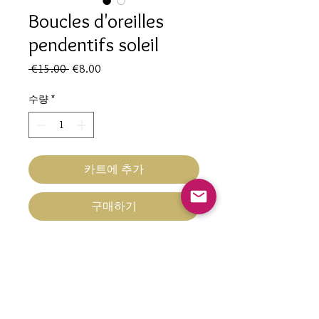
Boucles d'oreilles
pendentifs soleil
일
할
 €15.00 
€8.00
반
인
가
가
수량
*
카트에 추가
구매하기
B.O
Hypoallergéniques
En acier inoxydable doré à l'or fin
Pendentifs Soleil 23 mm dorés à