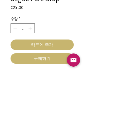
가
€25.00
격
수량
*
카트에 추가
구매하기
Bague Pure Drop
Hypoallergénique
Ajustable
En acier inoxydable doré à l'or fin
Breloques
contact@nacrementbelle.com
Fait Main fabriqué en FRANCE