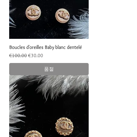
Boucles d'oreilles Baby blanc dentelé
일반가
할인가
€100.00
€30.00
품절