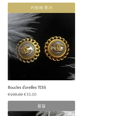
카트에 추가
Boucles d'oreilles TESS
일반가
할인가
€100.00
€30.00
품절