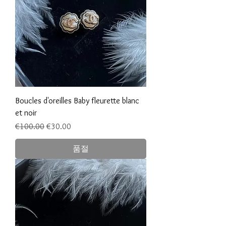
Boucles d'oreilles Baby fleurette blanc
et noir
일반가
할인가
€100.00
€30.00
품절