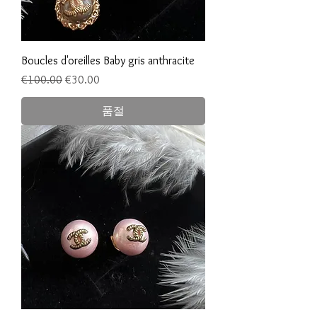
Boucles d'oreilles Baby gris anthracite
일반가
할인가
€100.00
€30.00
품절