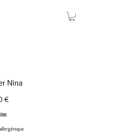
er Nina
Prezzo
0 €
Nina
allergénique
e en acier inoxydable doré à l'or