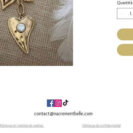
Quantità
fin m
Pamp
Tour
d'ex
Fait Ma
Expéditi
Livraiso
contact@nacrementbelle.com
Politique en matière de cookies
Politique de confidentialité