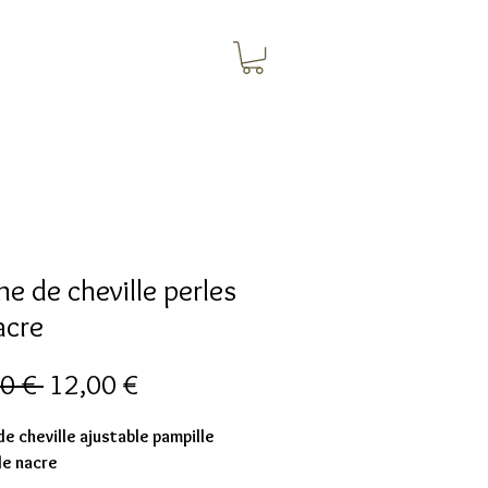
ne de cheville perles
acre
Prezzo
Prezzo
0 € 
12,00 €
regolare
scontato
de cheville ajustable pampille
de nacre