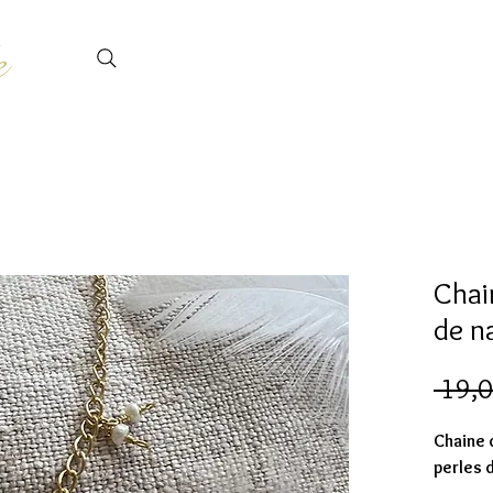
e
Chai
de n
 19,0
Chaine 
perles 