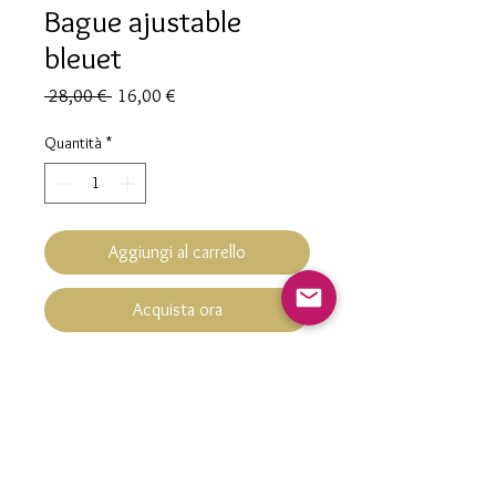
Bague ajustable
bleuet
Prezzo
Prezzo
 28,00 € 
16,00 €
regolare
scontato
Quantità
*
Aggiungi al carrello
Acquista ora
Bague ajustable Bleuet
Pièce unique
Hypoallergénique