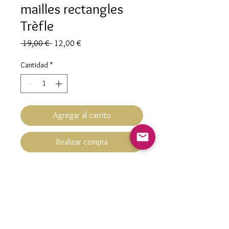
mailles rectangles
Trèfle
Precio
Precio
 19,00 € 
12,00 €
de
oferta
Cantidad
*
Agregar al carrito
Realizar compra
Chaine de cheville Trèfle
Hypoallergénique
Acier inoxydable mailles
rectangles