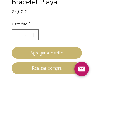
Bracelet Playa
Precio
23,00 €
Cantidad
*
Agregar al carrito
Realizar compra
Bracelet breloques
Hypoallergénique
Acier inoxydable doré à l'or fin
Longueur : 22 cm
contact@nacrementbelle.com
Fait Main fabriqué en FRANCE