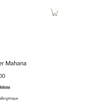
ier Mahana
Price
00
 Mahana
allergénique
e maille trombone en acier