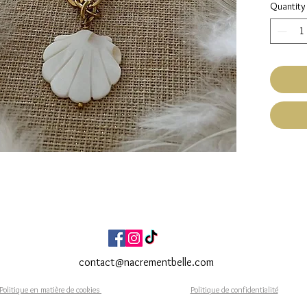
Quantity
inoxy
Ferm
Coqui
blan
Tour
Fait Ma
Expéditi
Livraiso
contact@nacrementbelle.com
Politique en matière de cookies
Politique de confidentialité