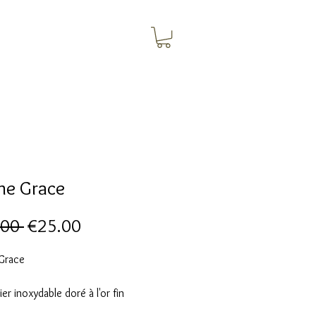
he Grace
Regular
Sale
.00 
€25.00
Price
Price
Grace
ier inoxydable doré à l'or fin
 de strass Blanc