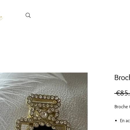
e
Broc
 €85
Broche 
En ac
Orné