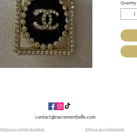
Quantity
Haute
Fait Ma
Expéditi
Livraiso
Réf. BR
contact@nacrementbelle.com
Politique en matière de cookies
Politique de confidentialité