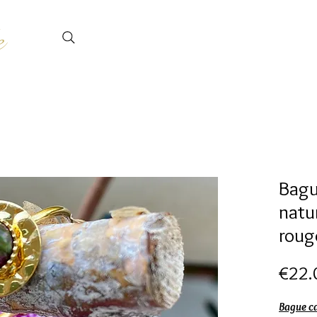
e
Bagu
natur
roug
€22.
Bague ca