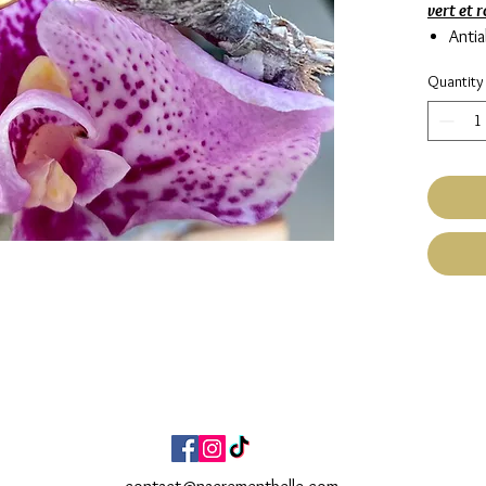
vert et 
Antia
Acier
Quantity
Ajust
Fait Ma
Expéditi
Livraiso