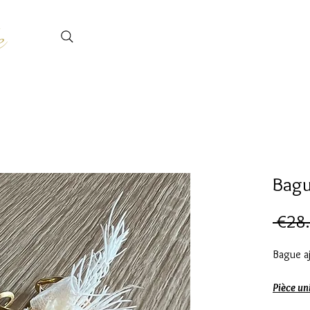
e
Bagu
 €28
Bague aj
Pièce un