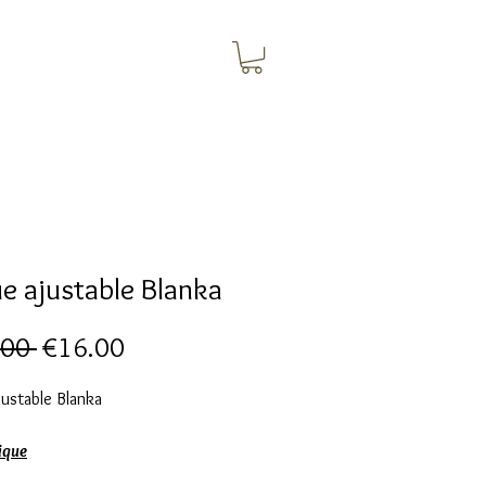
e ajustable Blanka
Regular
Sale
.00 
€16.00
Price
Price
ustable Blanka
ique