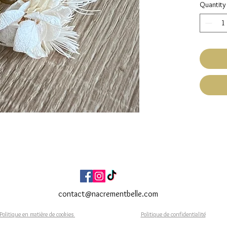
Quantity
Hypo
Ajust
l'or f
Fleur
Fait Ma
Expéditi
Livraiso
Réf. BO
contact@nacrementbelle.com
Politique en matière de cookies
Politique de confidentialité