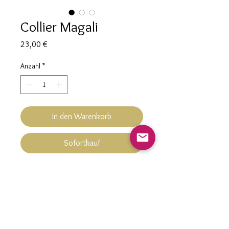
Collier Magali
Preis
23,00 €
Anzahl
*
In den Warenkorb
Sofortkauf
Collier Magali
Hypoallergénique
Perles carrées opaques marron
chocolat